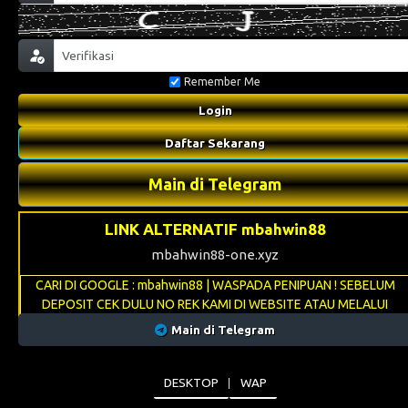
Remember Me
Login
Daftar Sekarang
Main di Telegram
LINK ALTERNATIF mbahwin88
mbahwin88-one.xyz
CARI DI GOOGLE : mbahwin88 | WASPADA PENIPUAN ! SEBELUM
DEPOSIT CEK DULU NO REK KAMI DI WEBSITE ATAU MELALUI
LIVECHAT
Main di Telegram
DESKTOP
WAP