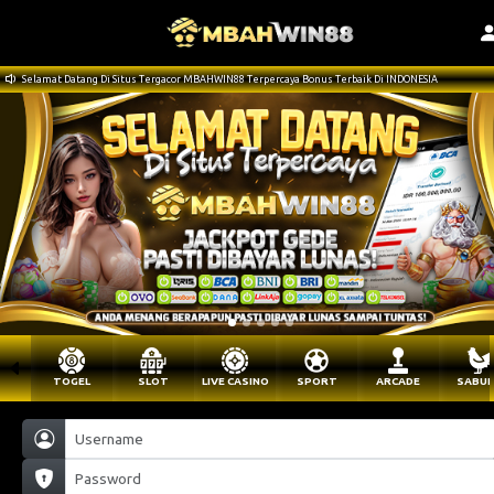
Selamat Datang Di Situs Tergacor MBAHWIN88 Terpercaya Bonus Terbaik Di INDONESIA
TOGEL
SLOT
LIVE CASINO
SPORT
ARCADE
SABU