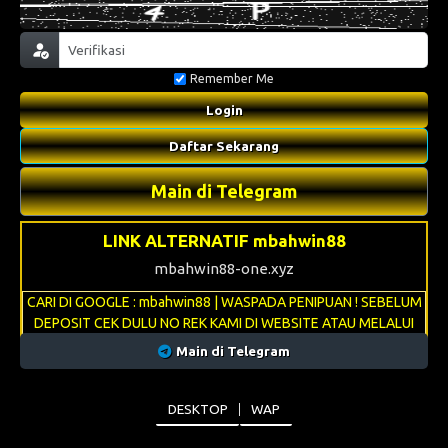
Remember Me
Login
Daftar Sekarang
Main di Telegram
LINK ALTERNATIF mbahwin88
mbahwin88-one.xyz
CARI DI GOOGLE : mbahwin88 | WASPADA PENIPUAN ! SEBELUM
DEPOSIT CEK DULU NO REK KAMI DI WEBSITE ATAU MELALUI
LIVECHAT
Main di Telegram
DESKTOP
WAP