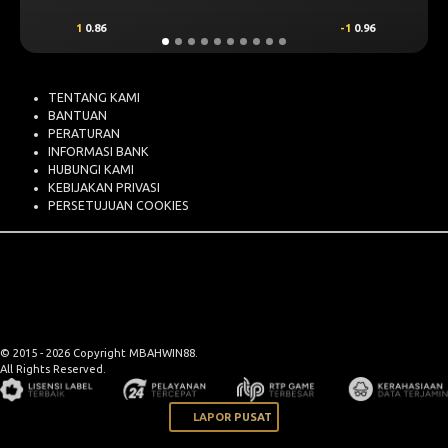
1
0.86
-1
0.96
-0.5
TENTANG KAMI
BANTUAN
PERATURAN
INFORMASI BANK
HUBUNGI KAMI
KEBIJAKAN PRIVASI
PERSETUJUAN COOKIES
© 2015 - 2026 Copyright MBAHWIN88.
All Rights Reserved.
LAPOR PUSAT