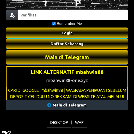
Remember Me
Login
Daftar Sekarang
Main di Telegram
LINK ALTERNATIF mbahwin88
mbahwin88-one.xyz
CARI DI GOOGLE : mbahwin88 | WASPADA PENIPUAN ! SEBELUM
DEPOSIT CEK DULU NO REK KAMI DI WEBSITE ATAU MELALUI
LIVECHAT
Main di Telegram
DESKTOP
WAP