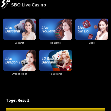
SBO Live Casino
Baccarat
Roulette
Sicbo
Dragon Tiger
12 Baccarat
Togel Result