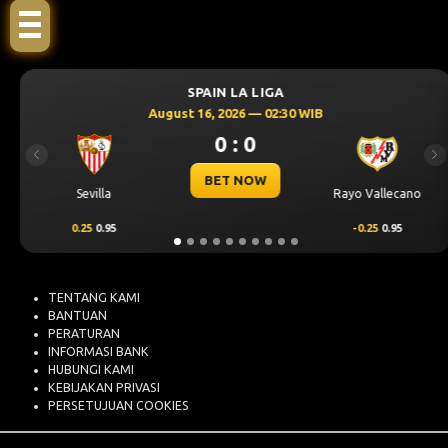
IN LA LIGA
SPAIN
 2026 — 02:30 WIB
August 16, 2
0 : 0
0
Previous
Ne
ET NOW
BET
Rayo Vallecano
Alaves
-0.25
0.95
0.00
0.62
TENTANG KAMI
BANTUAN
PERATURAN
INFORMASI BANK
HUBUNGI KAMI
KEBIJAKAN PRIVASI
PERSETUJUAN COOKIES