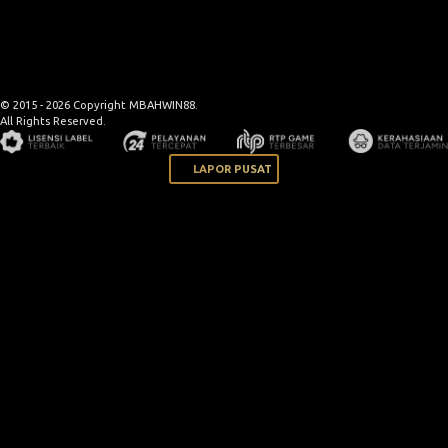
© 2015 - 2026 Copyright MBAHWIN88.
All Rights Reserved.
LAPOR PUSAT