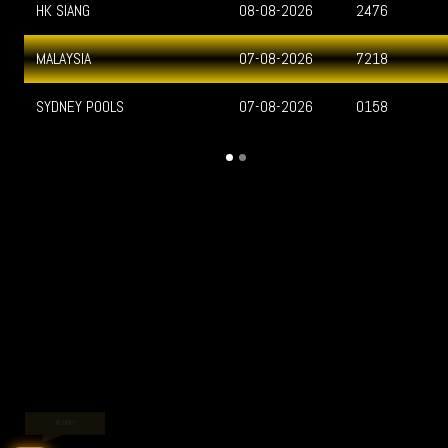
HK SIANG
08-08-2026
2476
MALAYSIA
07-08-2026
7218
SYDNEY POOLS
07-08-2026
0158
Klik!